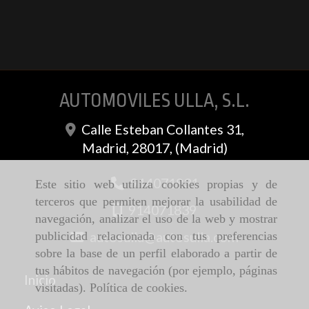
AUTOMOVILES ULLA, S.L.
Calle Esteban Collantes 31,
Madrid
,
28017
,
(Madrid)
914071831
Este sitio web utiliza cookies propias y de
terceros que permiten mejorar la usabilidad de
914071839
navegación, analizar el uso de la web y mostrar
autosulla
autosulla.com
publicidad relacionada con tus preferencias
sobre la base de un perfil elaborado a partir de
tus hábitos de navegación (por ejemplo, páginas
Inicio
visitadas).
Política de cookies
.