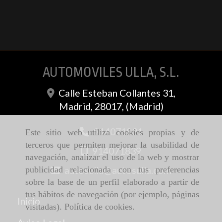
AUTOMOVILES ULLA, S.L.
Calle Esteban Collantes 31,
Madrid
,
28017
,
(Madrid)
914071831
Este sitio web utiliza cookies propias y de
terceros que permiten mejorar la usabilidad de
914071839
navegación, analizar el uso de la web y mostrar
autosulla
autosulla.com
publicidad relacionada con tus preferencias
sobre la base de un perfil elaborado a partir de
tus hábitos de navegación (por ejemplo, páginas
Inicio
visitadas).
Política de cookies
.